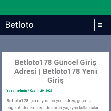
Betloto Güncel Giriş İçin
TIKLA
İçeriğe
Betloto
atla
Betloto178 Güncel Giriş
Adresi | Betloto178 Yeni
Giriş
Yazan
admin
/
Kasım 29, 2025
Betloto178
için duyurulan yeni adres, geçmiş
bağlantı denemelerinde sorun yaşayan kullanıcılar