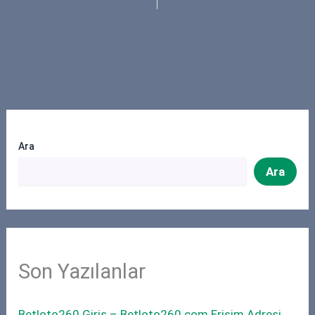
ÖNCEKI
NEXT
Ara
Ara
Son Yazılanlar
Betloto260 Giriş – Betloto260.com Erişim Adresi