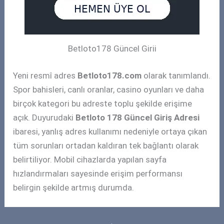
Betloto178 Güncel Girii
Yeni resmî adres
Betloto178.com
olarak tanımlandı.
Spor bahisleri, canlı oranlar, casino oyunları ve daha
birçok kategori bu adreste toplu şekilde erişime
açık. Duyurudaki
Betloto 178 Güncel Giriş Adresi
ibaresi, yanlış adres kullanımı nedeniyle ortaya çıkan
tüm sorunları ortadan kaldıran tek bağlantı olarak
belirtiliyor. Mobil cihazlarda yapılan sayfa
hızlandırmaları sayesinde erişim performansı
belirgin şekilde artmış durumda.