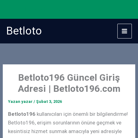
Betloto Güncel Giriş İçin
TIKLA
İçeriğe
Betloto
atla
Betloto196 Güncel Giriş
Adresi | Betloto196.com
Yazan
yazar
/
Şubat 3, 2026
Betloto196
kullanıcıları için önemli bir bilgilendirme!
Betloto196, erişim sorunlarının önüne geçmek ve
kesintisiz hizmet sunmak amacıyla yeni adresiyle