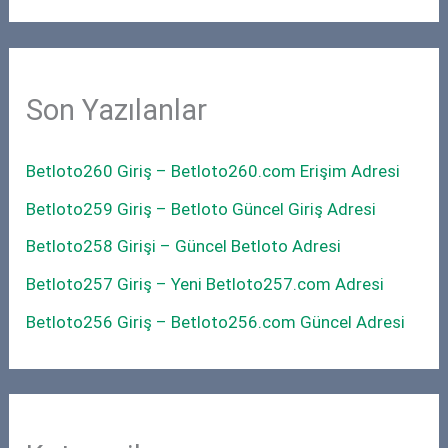
Son Yazılanlar
Betloto260 Giriş – Betloto260.com Erişim Adresi
Betloto259 Giriş – Betloto Güncel Giriş Adresi
Betloto258 Girişi – Güncel Betloto Adresi
Betloto257 Giriş – Yeni Betloto257.com Adresi
Betloto256 Giriş – Betloto256.com Güncel Adresi