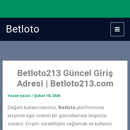
Betloto Güncel Giriş İçin
TIKLA
İçeriğe
Betloto
atla
Betloto213 Güncel Giriş
Adresi | Betloto213.com
Yazan
yazar
/
Şubat 18, 2026
Değerli kullanıcılarımız,
Betloto
platformuna
erişimle ilgili önemli bir güncellemeyi bilginize
sunarız. Erişim sürekliliğini sağlamak ve kullanıcı