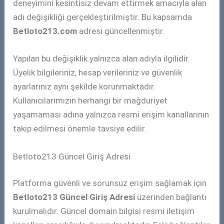
deneyimini kesintisiz devam ettirmek amacıyla alan
adı değişikliği gerçekleştirilmiştir. Bu kapsamda
Betloto213.com
adresi güncellenmiştir.
Yapılan bu değişiklik yalnızca alan adıyla ilgilidir.
Üyelik bilgileriniz, hesap verileriniz ve güvenlik
ayarlarınız aynı şekilde korunmaktadır.
Kullanıcılarımızın herhangi bir mağduriyet
yaşamaması adına yalnızca resmi erişim kanallarının
takip edilmesi önemle tavsiye edilir.
Betloto213 Güncel Giriş Adresi
Platforma güvenli ve sorunsuz erişim sağlamak için
Betloto213 Güncel Giriş Adresi
üzerinden bağlantı
kurulmalıdır. Güncel domain bilgisi resmi iletişim