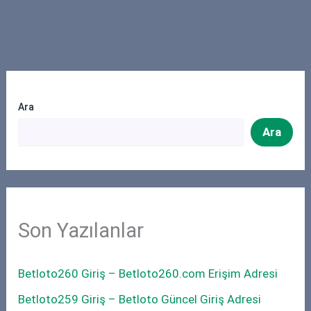
Ara
Ara
Son Yazılanlar
Betloto260 Giriş – Betloto260.com Erişim Adresi
Betloto259 Giriş – Betloto Güncel Giriş Adresi