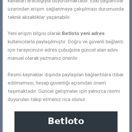
kanalları aracılığıyla duyurulmaktadır. Eski bağlantılar
üzerinden erişim sağlanmaya çalışılması durumunda
teknik aksaklıklar yaşanabilir.
Yeni erişim bilgisi olarak
Betloto yeni adres
kullanıcılarla paylaşılmıştır. Doğru ve güvenli bağlantı
için tarayıcınızın adres çubuğuna güncel alan adını
manuel olarak yazmanız önerilir.
Resmi kaynaklar dışında paylaşılan bağlantılara itibar
edilmemesi, hesap güvenliği açısından önem
taşımaktadır. Güncel gelişmeler için yalnızca resmi
duyuruları takip etmeniz rica olunur.