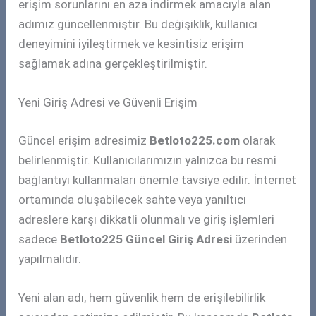
erişim sorunlarını en aza indirmek amacıyla alan
adımız güncellenmiştir. Bu değişiklik, kullanıcı
deneyimini iyileştirmek ve kesintisiz erişim
sağlamak adına gerçekleştirilmiştir.
Yeni Giriş Adresi ve Güvenli Erişim
Güncel erişim adresimiz
Betloto225.com
olarak
belirlenmiştir. Kullanıcılarımızın yalnızca bu resmi
bağlantıyı kullanmaları önemle tavsiye edilir. İnternet
ortamında oluşabilecek sahte veya yanıltıcı
adreslere karşı dikkatli olunmalı ve giriş işlemleri
sadece
Betloto225 Güncel Giriş Adresi
üzerinden
yapılmalıdır.
Yeni alan adı, hem güvenlik hem de erişilebilirlik