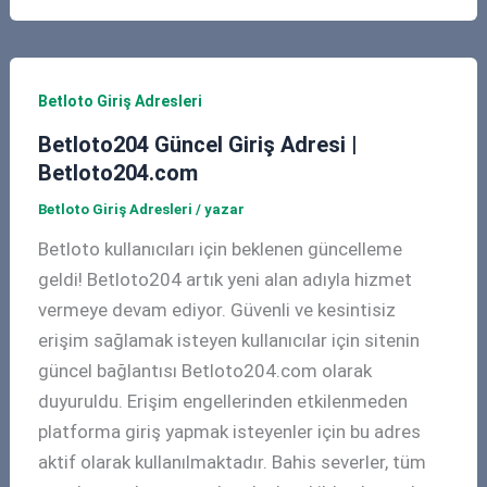
Betloto Giriş Adresleri
Betloto204 Güncel Giriş Adresi |
Betloto204.com
Betloto Giriş Adresleri
/
yazar
Betloto kullanıcıları için beklenen güncelleme
geldi! Betloto204 artık yeni alan adıyla hizmet
vermeye devam ediyor. Güvenli ve kesintisiz
erişim sağlamak isteyen kullanıcılar için sitenin
güncel bağlantısı Betloto204.com olarak
duyuruldu. Erişim engellerinden etkilenmeden
platforma giriş yapmak isteyenler için bu adres
aktif olarak kullanılmaktadır. Bahis severler, tüm