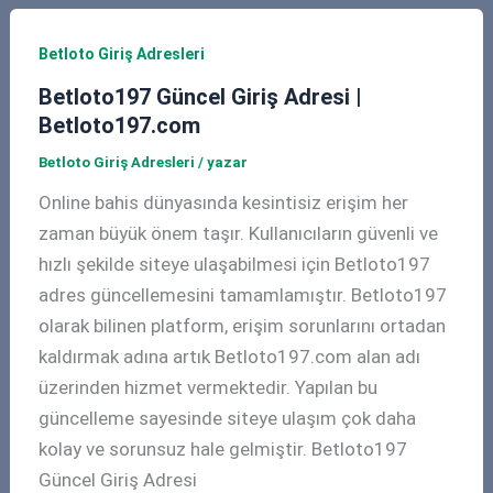
Betloto Giriş Adresleri
Betloto197 Güncel Giriş Adresi |
Betloto197.com
Betloto Giriş Adresleri
/
yazar
Online bahis dünyasında kesintisiz erişim her
zaman büyük önem taşır. Kullanıcıların güvenli ve
hızlı şekilde siteye ulaşabilmesi için Betloto197
adres güncellemesini tamamlamıştır. Betloto197
olarak bilinen platform, erişim sorunlarını ortadan
kaldırmak adına artık Betloto197.com alan adı
üzerinden hizmet vermektedir. Yapılan bu
güncelleme sayesinde siteye ulaşım çok daha
kolay ve sorunsuz hale gelmiştir. Betloto197
Güncel Giriş Adresi