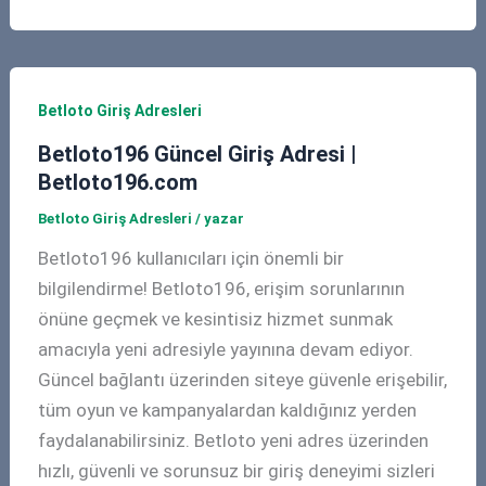
Betloto Giriş Adresleri
Betloto196 Güncel Giriş Adresi |
Betloto196.com
Betloto Giriş Adresleri
/
yazar
Betloto196 kullanıcıları için önemli bir
bilgilendirme! Betloto196, erişim sorunlarının
önüne geçmek ve kesintisiz hizmet sunmak
amacıyla yeni adresiyle yayınına devam ediyor.
Güncel bağlantı üzerinden siteye güvenle erişebilir,
tüm oyun ve kampanyalardan kaldığınız yerden
faydalanabilirsiniz. Betloto yeni adres üzerinden
hızlı, güvenli ve sorunsuz bir giriş deneyimi sizleri