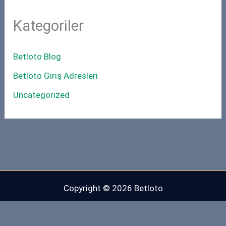
Kategoriler
Betloto Blog
Betloto Giriş Adresleri
Uncategorized
Copyright © 2026 Betloto