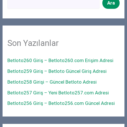
Ara
Son Yazılanlar
Betloto260 Giriş – Betloto260.com Erişim Adresi
Betloto259 Giriş – Betloto Güncel Giriş Adresi
Betloto258 Girişi – Güncel Betloto Adresi
Betloto257 Giriş – Yeni Betloto257.com Adresi
Betloto256 Giriş – Betloto256.com Güncel Adresi