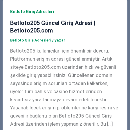
Betloto Giriş Adresleri
Betloto205 Güncel Giriş Adresi |
Betloto205.com
Betloto Giriş Adresleri
/
yazar
Betloto205 kullanıcıları için önemli bir duyuru:
Platformun erişim adresi güncellenmiştir. Artık
siteye Betloto205.com üzerinden hızlı ve güvenli
şekilde giriş yapabilirsiniz. Güncellenen domain
sayesinde erişim sorunları ortadan kalkarken,
üyeler tüm bahis ve casino hizmetlerinden
kesintisiz yararlanmaya devam edebilecektir.
Yaşanabilecek erişim problemlerine karşı resmi ve
güvenilir bağlantı olan Betloto205 Güncel Giriş
Adresi üzerinden işlem yapmanız önerilir. Bu […]