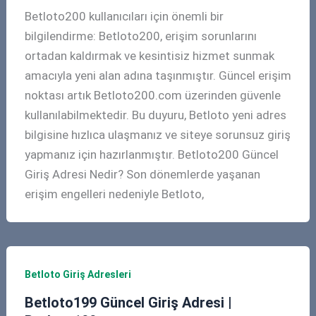
Betloto200 kullanıcıları için önemli bir
bilgilendirme: Betloto200, erişim sorunlarını
ortadan kaldırmak ve kesintisiz hizmet sunmak
amacıyla yeni alan adına taşınmıştır. Güncel erişim
noktası artık Betloto200.com üzerinden güvenle
kullanılabilmektedir. Bu duyuru, Betloto yeni adres
bilgisine hızlıca ulaşmanız ve siteye sorunsuz giriş
yapmanız için hazırlanmıştır. Betloto200 Güncel
Giriş Adresi Nedir? Son dönemlerde yaşanan
erişim engelleri nedeniyle Betloto,
Betloto Giriş Adresleri
Betloto199 Güncel Giriş Adresi |