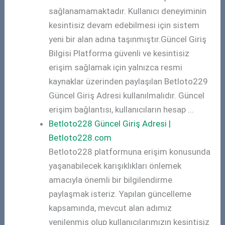
sağlanamamaktadır. Kullanıcı deneyiminin
kesintisiz devam edebilmesi için sistem
yeni bir alan adına taşınmıştır.Güncel Giriş
Bilgisi Platforma güvenli ve kesintisiz
erişim sağlamak için yalnızca resmi
kaynaklar üzerinden paylaşılan Betloto229
Güncel Giriş Adresi kullanılmalıdır. Güncel
erişim bağlantısı, kullanıcıların hesap ...
Betloto228 Güncel Giriş Adresi |
Betloto228.com
Betloto228 platformuna erişim konusunda
yaşanabilecek karışıklıkları önlemek
amacıyla önemli bir bilgilendirme
paylaşmak isteriz. Yapılan güncelleme
kapsamında, mevcut alan adımız
yenilenmiş olup kullanıcılarımızın kesintisiz