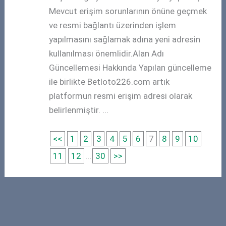
Mevcut erişim sorunlarının önüne geçmek
ve resmi bağlantı üzerinden işlem
yapılmasını sağlamak adına yeni adresin
kullanılması önemlidir.Alan Adı
Güncellemesi Hakkında Yapılan güncelleme
ile birlikte Betloto226.com artık
platformun resmi erişim adresi olarak
belirlenmiştir. ...
<<
1
2
3
4
5
6
7
8
9
10
11
12
...
30
>>