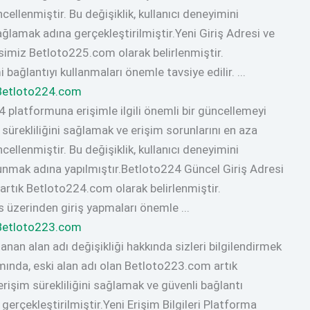
ellenmiştir. Bu değişiklik, kullanıcı deneyimini
ağlamak adına gerçekleştirilmiştir.Yeni Giriş Adresi ve
simiz Betloto225.com olarak belirlenmiştir.
 bağlantıyı kullanmaları önemle tavsiye edilir. ...
 Betloto224.com
24 platformuna erişimle ilgili önemli bir güncellemeyi
 sürekliliğini sağlamak ve erişim sorunlarını en aza
ellenmiştir. Bu değişiklik, kullanıcı deneyimini
sunmak adına yapılmıştır.Betloto224 Güncel Giriş Adresi
artık Betloto224.com olarak belirlenmiştir.
s üzerinden giriş yapmaları önemle ...
 Betloto223.com
an alan adı değişikliği hakkında sizleri bilgilendirmek
mında, eski alan adı olan Betloto223.com artık
erişim sürekliliğini sağlamak ve güvenli bağlantı
gerçekleştirilmiştir.Yeni Erişim Bilgileri Platforma