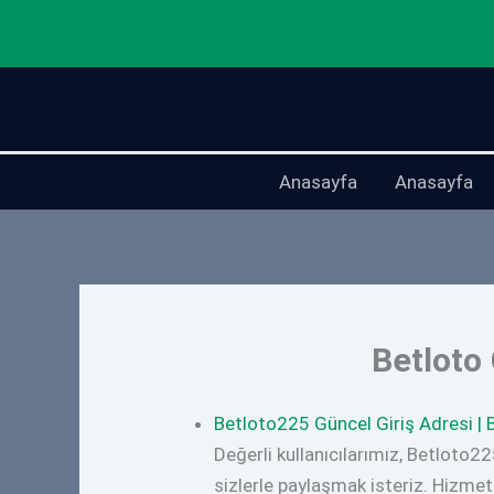
İçeriğe
atla
Anasayfa
Anasayfa
Betloto 
Betloto225 Güncel Giriş Adresi |
Değerli kullanıcılarımız, Betloto2
sizlerle paylaşmak isteriz. Hizmet