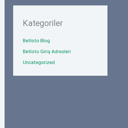
Kategoriler
Betloto Blog
Betloto Giriş Adresleri
Uncategorized