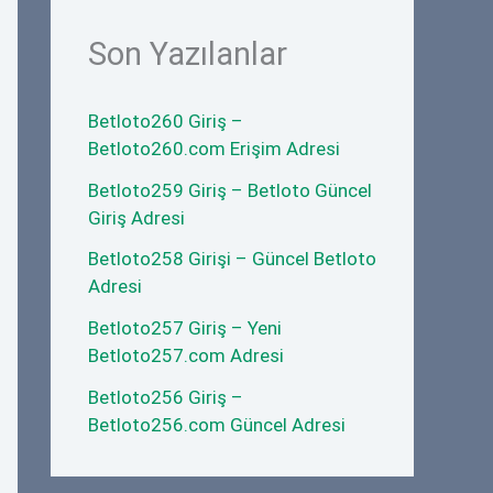
Son Yazılanlar
Betloto260 Giriş –
Betloto260.com Erişim Adresi
Betloto259 Giriş – Betloto Güncel
Giriş Adresi
Betloto258 Girişi – Güncel Betloto
Adresi
Betloto257 Giriş – Yeni
Betloto257.com Adresi
Betloto256 Giriş –
Betloto256.com Güncel Adresi