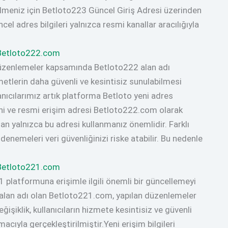
lmeniz için Betloto223 Güncel Giriş Adresi üzerinden
l adres bilgileri yalnızca resmi kanallar aracılığıyla
 Betloto222.com
üzenlemeler kapsamında Betloto222 alan adı
zmetlerin daha güvenli ve kesintisiz sunulabilmesi
anıcılarımız artık platforma Betloto yeni adres
ni ve resmi erişim adresi Betloto222.com olarak
dan yalnızca bu adresi kullanmanız önemlidir. Farklı
 denemeleri veri güvenliğinizi riske atabilir. Bu nedenle
 Betloto221.com
21 platformuna erişimle ilgili önemli bir güncellemeyi
 alan adı olan Betloto221.com, yapılan düzenlemeler
şiklik, kullanıcıların hizmete kesintisiz ve güvenli
acıyla gerçekleştirilmiştir.Yeni erişim bilgileri